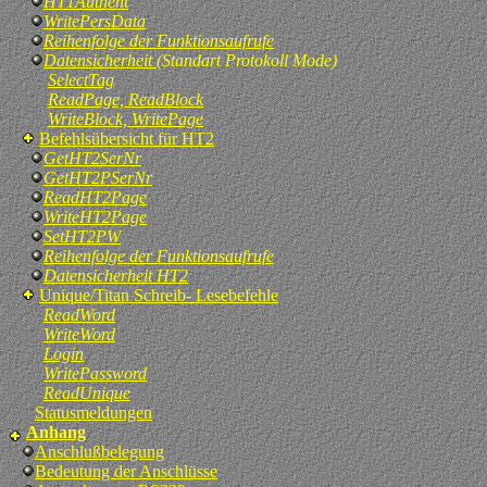
HT1Authent
WritePersData
Reihenfolge der Funktionsaufrufe
Datensicherheit
(Standart Protokoll Mode)
SelectTag
ReadPage, ReadBlock
WriteBlock, WritePage
Befehlsübersicht für HT2
GetHT2SerNr
GetHT2PSerNr
ReadHT2Page
WriteHT2Page
SetHT2PW
Reihenfolge der Funktionsaufrufe
Datensicherheit HT2
Unique/Titan Schreib- Lesebefehle
ReadWord
WriteWord
Login
WritePassword
ReadUnique
Statusmeldungen
Anhang
Anschlußbelegung
Bedeutung der Anschlüsse