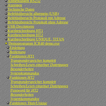
Anmerkungen RS232
Anzeigen
Technische Daten
Befehlsübersicht allgemein (USB)
Befehlsübersicht Protokoll mit Adresse
Befehlsübersicht Protokoll ohne Adresse
USB-Decriptoren
Kurzbeschreibung HT1
Kurzbeschreibung HT2
Kurzbeschreibung UNIQUE, TITAN
Demoprogramm ICR40 demo.exe
Einleitung
Bedienung
Funktionen HT1
Transponderspeicher komplett
Schreiben/Lesen einzelner Datenpages
Besonderheiten
Systemkommandos
Funktionen HT2
Transponderspeicher komplett
Schreiben/Lesen einzelner Datenpages
Password für HT2
Besonderheiten
Systemkommandos
Funktionen Titan/Unique