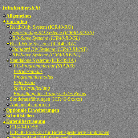
Inhaltsübersicht
Allgemeines
Varianten
Read-Only System (ICR40-RO)
Selbständige RO Systeme (ICR40-RO/SS)
RO-Slave Systeme (ICR40-RO/SL)
Read-Write Systeme (ICR40-RW)
Standard RW Systeme (ICR40-RW/ST)
RW-Slave Systeme (ICR40-RW/SL)
Standalone Systeme (ICR40STA)
PC-Programmierbar (STA200)
Betriebsmodus
Programmiermodus
Befehlssatz
Speicheraufteilung
Einstellung der Anzugszeit des Relais
Sonderausführungen (ICR40-Sxxxx)
Antennenbauformen
Optionale Erweiterungen
Schnittstellen
Datenübertragung
ICR40-RO/SS
ICR-40 Protokoll für Befehlsgesteuerte Funktionen
Protokoll bei USB Schnittstelle