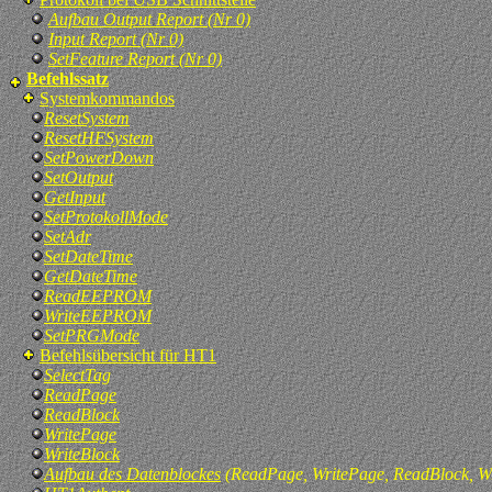
Aufbau Output Report (Nr 0)
Input Report (Nr 0)
SetFeature Report (Nr 0)
Befehlssatz
Systemkommandos
ResetSystem
ResetHFSystem
SetPowerDown
SetOutput
GetInput
SetProtokollMode
SetAdr
SetDateTime
GetDateTime
ReadEEPROM
WriteEEPROM
SetPRGMode
Befehlsübersicht für HT1
SelectTag
ReadPage
ReadBlock
WritePage
WriteBlock
Aufbau des Datenblockes
(ReadPage, WritePage, ReadBlock, Wr